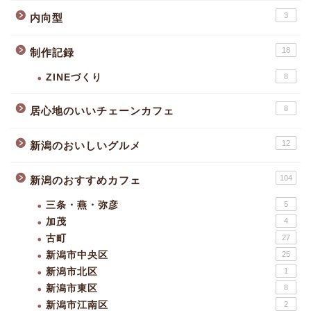
3
内向型
18
制作記録
ZINEづくり
8
8
居心地のいいチェーンカフェ
12
新潟のおいしいグルメ
104
新潟のおすすめカフェ
三条・燕・弥彦
5
加茂
4
古町
27
新潟市中央区
25
新潟市北区
1
新潟市東区
8
新潟市江南区
2