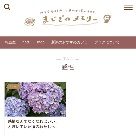
相談室
note
shop
新潟のおすすめカフェ
ブログについて
― TAG ―
感性
エッセイ
感情なんてなくなればいい、
と泣いていた頃のわたしへ