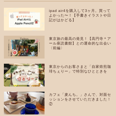
ipad air4を購入して3ヶ月。買って
よかった〜！【手書きイラストや日
記がはかどる】
東京旅の最高の発見！【高円寺＊ア
ール座読書館】との運命的な出会い
〈前編〉
東京からのお客さまと「自家焙煎珈
琲ちぇりー」で特別なひとときを
カフェ「麦んち。」さんで、対面セ
ッションをさせていただきました！
②