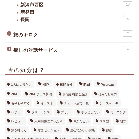
新潟市西区
18
新発田
1
長岡
5
7
旅のキロク
4
癒しの対話サービス
今の気分は？
1人になりたい
HSP
HSP女性
iPad
Procreate
ZINE
ZINEフェス新潟
お悩み相談ご感想
はみだしもの
もやもやする
イラスト
チェーン店で一息
チーズケーキ
パフェ
フリーランス
プリン
ホッとしたい
モーニング
レビュー
人間関係にぐったり
体がだるい
内向型
地方
夢を叶える
対面セッション
居心地がいいお店
弥彦