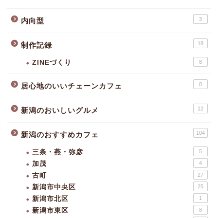
3
内向型
18
制作記録
ZINEづくり
8
8
居心地のいいチェーンカフェ
12
新潟のおいしいグルメ
104
新潟のおすすめカフェ
三条・燕・弥彦
5
加茂
4
古町
27
新潟市中央区
25
新潟市北区
1
新潟市東区
8