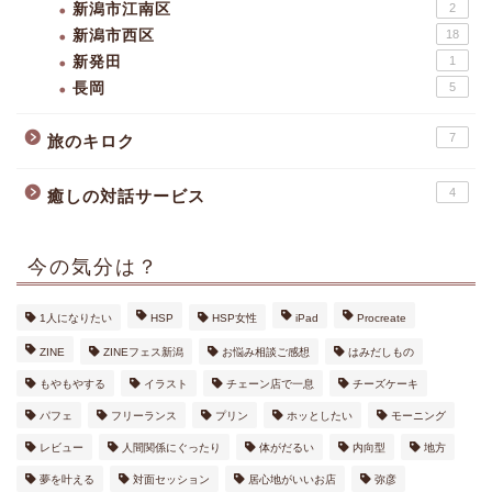
新潟市江南区
2
新潟市西区
18
新発田
1
長岡
5
7
旅のキロク
4
癒しの対話サービス
今の気分は？
1人になりたい
HSP
HSP女性
iPad
Procreate
ZINE
ZINEフェス新潟
お悩み相談ご感想
はみだしもの
もやもやする
イラスト
チェーン店で一息
チーズケーキ
パフェ
フリーランス
プリン
ホッとしたい
モーニング
レビュー
人間関係にぐったり
体がだるい
内向型
地方
夢を叶える
対面セッション
居心地がいいお店
弥彦