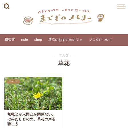
相談室
note
shop
新潟のおすすめカフェ
ブログについて
― TAG ―
草花
エッセイ
無職とか人間とか関係ない。
はみだしものの、草花の声を
聴こう