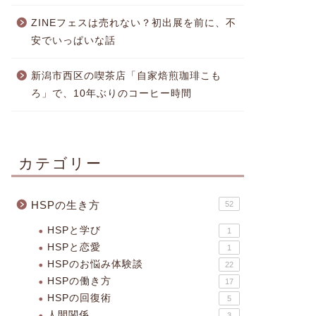
ZINEフェスは売れない？初出展を前に、不
安でいっぱいな話
新潟市西区の喫茶店「自家焙煎珈琲こも
ろ」で、10年ぶりのコーヒー時間
カテゴリー
HSPの生き方
52
HSPと学び
1
HSPと恋愛
1
HSPのお悩み体験談
22
HSPの働き方
17
HSPの回復術
5
人間関係
3