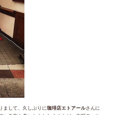
りまして、久しぶりに
珈琲店エトアール
さんに