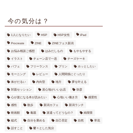
今の気分は？
1人になりたい
HSP
HSP女性
iPad
Procreate
ZINE
ZINEフェス新潟
お悩み相談ご感想
はみだしもの
もやもやする
イラスト
チェーン店で一息
チーズケーキ
パフェ
フリーランス
プリン
ホッとしたい
モーニング
レビュー
人間関係にぐったり
体がだるい
内向型
地方
夢を叶える
対面セッション
居心地がいいお店
弥彦
心が楽になる本が読みたい
心地いい働き方
感受性
感性
散歩
新潟カフェ
新潟ランチ
映画館
毒親
派遣ってどうなの？
純喫茶
縦式
自分を褒める
自己否定
自然
草花
話すこと
鬱々とした気分