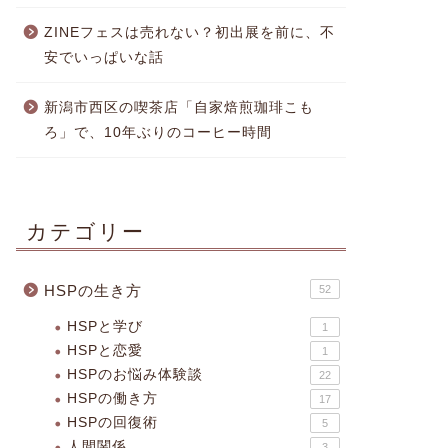
ZINEフェスは売れない？初出展を前に、不
安でいっぱいな話
新潟市西区の喫茶店「自家焙煎珈琲こも
ろ」で、10年ぶりのコーヒー時間
カテゴリー
HSPの生き方
52
HSPと学び
1
HSPと恋愛
1
HSPのお悩み体験談
22
HSPの働き方
17
HSPの回復術
5
人間関係
3