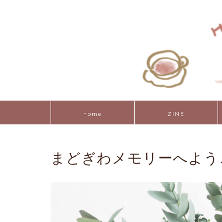
home
ZINE
まどぎわメモリーへよう