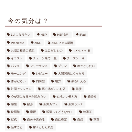
今の気分は？
1人になりたい
HSP
HSP女性
iPad
Procreate
ZINE
ZINEフェス新潟
お悩み相談ご感想
はみだしもの
もやもやする
イラスト
チェーン店で一息
チーズケーキ
パフェ
フリーランス
プリン
ホッとしたい
モーニング
レビュー
人間関係にぐったり
体がだるい
内向型
地方
夢を叶える
対面セッション
居心地がいいお店
弥彦
心が楽になる本が読みたい
心地いい働き方
感受性
感性
散歩
新潟カフェ
新潟ランチ
映画館
毒親
派遣ってどうなの？
純喫茶
縦式
自分を褒める
自己否定
自然
草花
話すこと
鬱々とした気分