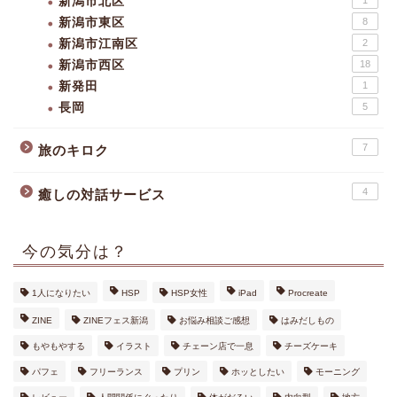
新潟市北区
1
新潟市東区
8
新潟市江南区
2
新潟市西区
18
新発田
1
長岡
5
7
旅のキロク
4
癒しの対話サービス
今の気分は？
1人になりたい
HSP
HSP女性
iPad
Procreate
ZINE
ZINEフェス新潟
お悩み相談ご感想
はみだしもの
もやもやする
イラスト
チェーン店で一息
チーズケーキ
パフェ
フリーランス
プリン
ホッとしたい
モーニング