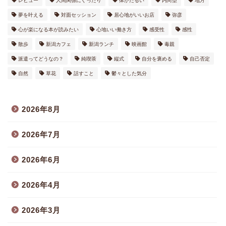
レビュー
人間関係にぐったり
体がだるい
内向型
地方
夢を叶える
対面セッション
居心地がいいお店
弥彦
心が楽になる本が読みたい
心地いい働き方
感受性
感性
散歩
新潟カフェ
新潟ランチ
映画館
毒親
派遣ってどうなの？
純喫茶
縦式
自分を褒める
自己否定
自然
草花
話すこと
鬱々とした気分
2026年8月
2026年7月
2026年6月
2026年4月
2026年3月