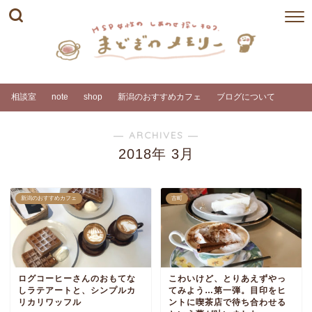
相談室
note
shop
新潟のおすすめカフェ
ブログについて
― ARCHIVES ―
2018年 3月
新潟のおすすめカフェ
古町
ログコーヒーさんのおもてな
こわいけど、とりあえずやっ
しラテアートと、シンプルカ
てみよう…第一弾。目印をヒ
リカリワッフル
ントに喫茶店で待ち合わせる