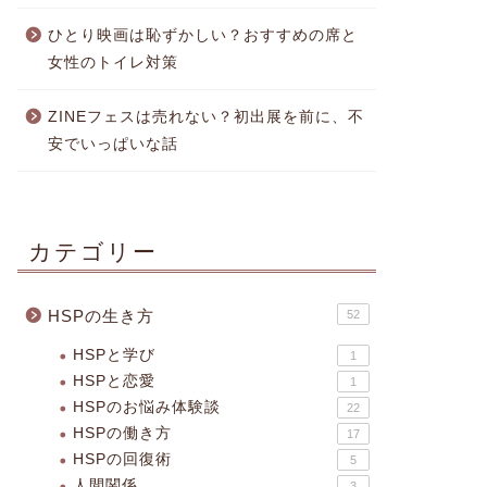
ひとり映画は恥ずかしい？おすすめの席と
女性のトイレ対策
ZINEフェスは売れない？初出展を前に、不
安でいっぱいな話
カテゴリー
HSPの生き方
52
HSPと学び
1
HSPと恋愛
1
HSPのお悩み体験談
22
HSPの働き方
17
HSPの回復術
5
人間関係
3