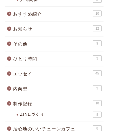
おすすめ紹介
10
お知らせ
12
その他
9
ひとり時間
3
エッセイ
45
内向型
3
制作記録
18
ZINEづくり
8
居心地のいいチェーンカフェ
8