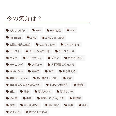
今の気分は？
1人になりたい
HSP
HSP女性
iPad
Procreate
ZINE
ZINEフェス新潟
お悩み相談ご感想
はみだしもの
もやもやする
イラスト
チェーン店で一息
チーズケーキ
パフェ
フリーランス
プリン
ホッとしたい
モーニング
レビュー
人間関係にぐったり
体がだるい
内向型
地方
夢を叶える
対面セッション
居心地がいいお店
弥彦
心が楽になる本が読みたい
心地いい働き方
感受性
感性
散歩
新潟カフェ
新潟ランチ
映画館
毒親
派遣ってどうなの？
純喫茶
縦式
自分を褒める
自己否定
自然
草花
話すこと
鬱々とした気分