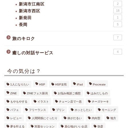
新潟市江南区
2
新潟市西区
18
新発田
1
長岡
5
7
旅のキロク
4
癒しの対話サービス
今の気分は？
1人になりたい
HSP
HSP女性
iPad
Procreate
ZINE
ZINEフェス新潟
お悩み相談ご感想
はみだしもの
もやもやする
イラスト
チェーン店で一息
チーズケーキ
パフェ
フリーランス
プリン
ホッとしたい
モーニング
レビュー
人間関係にぐったり
体がだるい
内向型
地方
夢を叶える
対面セッション
居心地がいいお店
弥彦