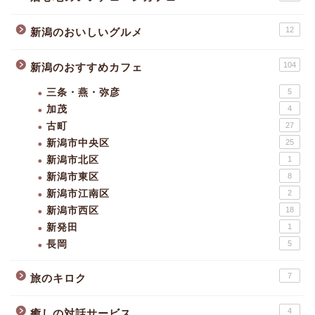
12
新潟のおいしいグルメ
104
新潟のおすすめカフェ
三条・燕・弥彦
5
加茂
4
古町
27
新潟市中央区
25
新潟市北区
1
新潟市東区
8
新潟市江南区
2
新潟市西区
18
新発田
1
長岡
5
7
旅のキロク
4
癒しの対話サービス