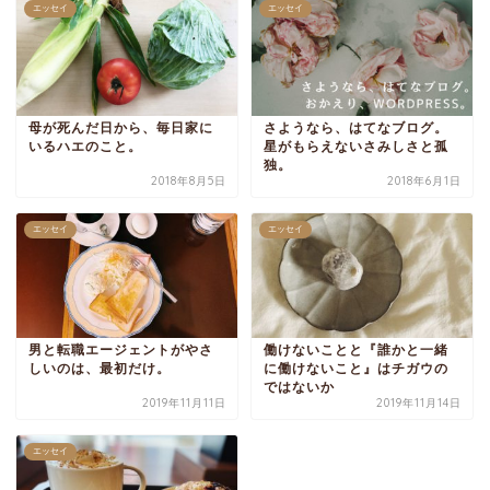
エッセイ
エッセイ
母が死んだ日から、毎日家に
さようなら、はてなブログ。
いるハエのこと。
星がもらえないさみしさと孤
独。
2018年8月5日
2018年6月1日
エッセイ
エッセイ
男と転職エージェントがやさ
働けないことと『誰かと一緒
しいのは、最初だけ。
に働けないこと』はチガウの
ではないか
2019年11月11日
2019年11月14日
エッセイ