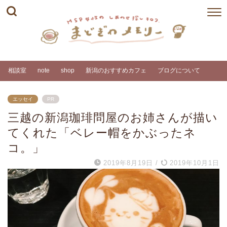
相談室
note
shop
新潟のおすすめカフェ
ブログについて
エッセイ
PR
三越の新潟珈琲問屋のお姉さんが描い
てくれた「ベレー帽をかぶったネ
コ。」
2019年8月19日
/
2019年10月1日