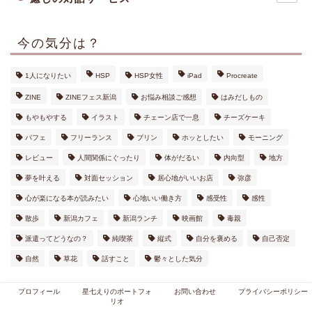
今の気分は？
1人になりたい
HSP
HSP女性
iPad
Procreate
ZINE
ZINEフェス新潟
お悩み相談ご感想
はみだしもの
もやもやする
イラスト
チェーン店で一息
チーズケーキ
パフェ
フリーランス
プリン
ホッとしたい
モーニング
レビュー
人間関係にぐったり
体がだるい
内向型
地方
夢を叶える
対面セッション
居心地がいいお店
弥彦
心が楽になる本が読みたい
心地いい働き方
感受性
感性
散歩
新潟カフェ
新潟ランチ
映画館
毒親
派遣ってどうなの？
純喫茶
縦式
自分を褒める
自己否定
自然
草花
話すこと
鬱々とした気分
プロフィール
星七えりのポートフォ
お問い合わせ
プライバシーポリシー
リオ
2026年8月