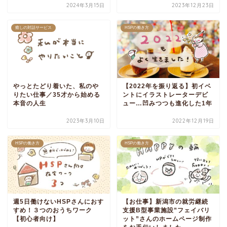
2024年3月15日
2023年12月23日
癒しの対話サービス
HSPの働き方
やっとたどり着いた、私のや
【2022年を振り返る】初イベ
りたい仕事／35才から始める
ントにイラストレーターデビ
本音の人生
ュー…凹みつつも進化した1年
2023年3月10日
2022年12月19日
HSPの働き方
HSPの働き方
週5日働けないHSPさんにおす
【お仕事】新潟市の就労継続
すめ！３つのおうちワーク
支援B型事業施設”フェイバリ
【初心者向け】
ット”さんのホームページ制作