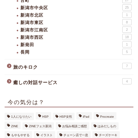
古町
新潟市中央区
25
新潟市北区
1
新潟市東区
8
新潟市江南区
2
新潟市西区
18
新発田
1
長岡
5
7
旅のキロク
4
癒しの対話サービス
今の気分は？
1人になりたい
HSP
HSP女性
iPad
Procreate
ZINE
ZINEフェス新潟
お悩み相談ご感想
はみだしもの
もやもやする
イラスト
チェーン店で一息
チーズケーキ