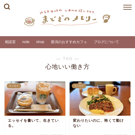
相談室
note
shop
新潟のおすすめカフェ
ブログについて
― TAG ―
心地いい働き方
エッセイ
エッセイ
エッセイを書いて、生きてい
変わりたいのに、怖くて動け
る。
ない