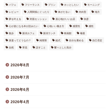
パフェ
フリーランス
プリン
ホッとしたい
モーニング
レビュー
人間関係にぐったり
体がだるい
内向型
地方
夢を叶える
対面セッション
居心地がいいお店
弥彦
心が楽になる本が読みたい
心地いい働き方
感受性
感性
散歩
新潟カフェ
新潟ランチ
映画館
毒親
派遣ってどうなの？
純喫茶
縦式
自分を褒める
自己否定
自然
草花
話すこと
鬱々とした気分
2026年8月
2026年7月
2026年6月
2026年4月