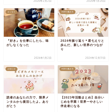
2026年2月2日
2026年1月26日
エッセイ
HSPの働き方
『好き』を仕事にしたら、味
2024年振り返り＊星七えりと
がしなくなった
歩んだ、新しい世界のつなが
り
2026年1月2日
2024年12月31日
お知らせ
HSPの働き方
読者のあなたの力で、限界メ
【2023年活動まとめ】自分い
ンタルから復活したよ。あり
じめを卒業！世界一やさしい
がとう
伴走者になる